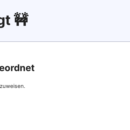
gt 🚧
geordnet
 zuweisen.